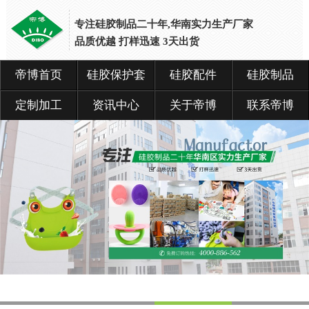
专注硅胶制品二十年,华南实力生产厂家
品质优越 打样迅速 3天出货
帝博首页
硅胶保护套
硅胶配件
硅胶制品
网
站
首
定制加工
资讯中心
关于帝博
联系帝博
页
硅
胶
保
护
套
硅
胶
配
件