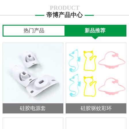
硅
胶
PRODUCT
厨
帝博产品中心
具
热门产品
新品推荐
硅
胶
日
用
品
硅
胶
制
品
定
制
加
硅胶电源套
硅胶驱蚊彩环
工
资