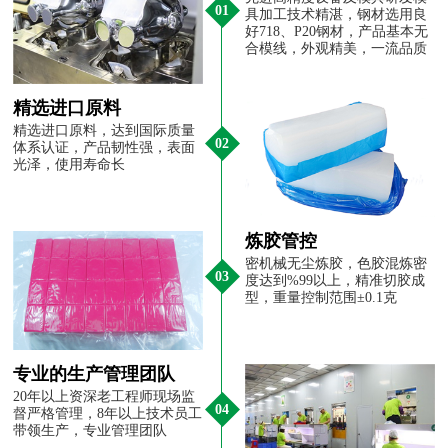
01
具加工技术精湛，钢材选用良
好718、P20钢材，产品基本无
合模线，外观精美，一流品质
精选进口原料
精选进口原料，达到国际质量
02
体系认证，产品韧性强，表面
光泽，使用寿命长
炼胶管控
密机械无尘炼胶，色胶混炼密
03
度达到%99以上，精准切胶成
型，重量控制范围±0.1克
专业的生产管理团队
20年以上资深老工程师现场监
04
督严格管理，8年以上技术员工
带领生产，专业管理团队