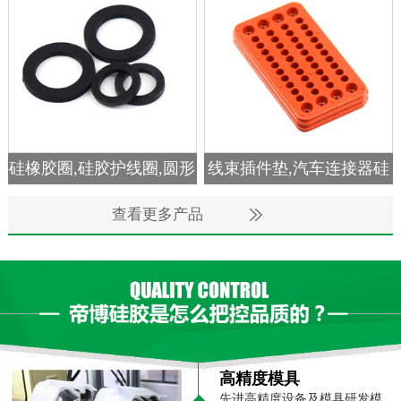
讯
中
心
关
于
帝
博
硅
硅橡胶圈,硅胶护线圈,圆形
线束插件垫,汽车连接器硅
资
硅胶圈
胶垫
讯
查看更多产品
中
心
联
系
帝
博
高精度模具
先进高精度设备及模具研发模