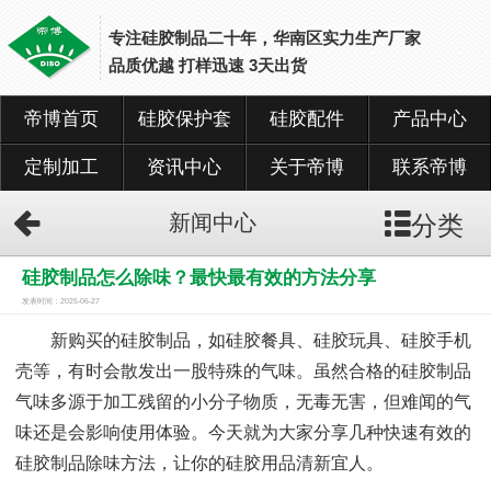
专注硅胶制品二十年，华南区实力生产厂家
品质优越 打样迅速 3天出货
帝博首页
硅胶保护套
硅胶配件
产品中心
网
站
首
定制加工
资讯中心
关于帝博
联系帝博
页
分类
新闻中心
硅
胶
硅胶制品怎么除味？最快最有效的方法分享
保
护
发表时间：2025-06-27
套
新购买的硅胶制品，如硅胶餐具、硅胶玩具、硅胶手机
壳等，有时会散发出一股特殊的气味。虽然合格的硅胶制品
硅
胶
气味多源于加工残留的小分子物质，无毒无害，但难闻的气
配
味还是会影响使用体验。今天就为大家分享几种快速有效的
件
硅胶制品除味方法，让你的硅胶用品清新宜人。