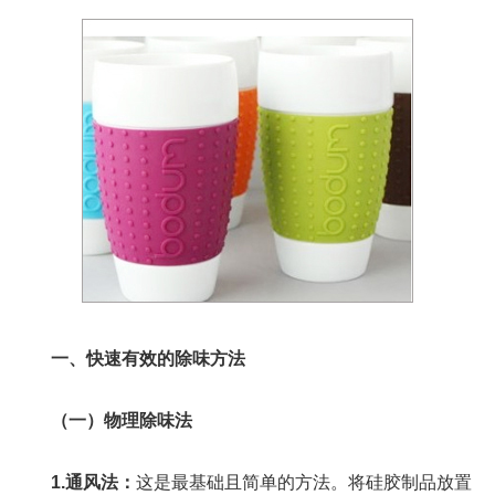
硅
胶
厨
具
硅
胶
日
用
品
产
品
中
心
一、快速有效的除味方法
定
制
加
（一）物理除味法
工
1.通风法：
这是最基础且简单的方法。将硅胶制品放置
资