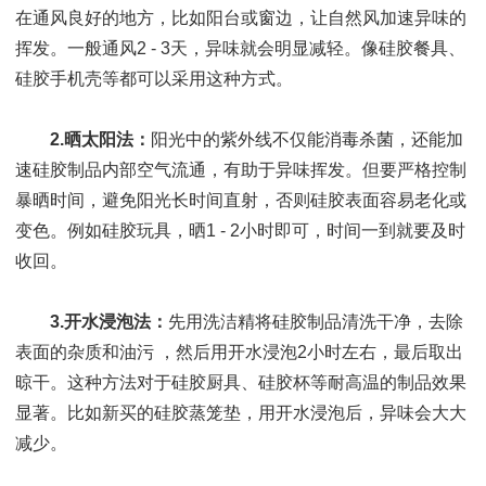
讯
在通风良好的地方，比如阳台或窗边，让自然风加速异味的
中
挥发。一般通风2 - 3天，异味就会明显减轻。像硅胶餐具、
心
硅胶手机壳等都可以采用这种方式。
关
于
2.晒太阳法：
阳光中的紫外线不仅能消毒杀菌，还能加
帝
博
速硅胶制品内部空气流通，有助于异味挥发。但要严格控制
暴晒时间，避免阳光长时间直射，否则硅胶表面容易老化或
资
变色。例如硅胶玩具，晒1 - 2小时即可，时间一到就要及时
讯
收回。
中
心
3.开水浸泡法：
先用洗洁精将硅胶制品清洗干净，去除
联
表面的杂质和油污 ，然后用开水浸泡2小时左右，最后取出
系
帝
晾干。这种方法对于硅胶厨具、硅胶杯等耐高温的制品效果
博
显著。比如新买的硅胶蒸笼垫，用开水浸泡后，异味会大大
减少。