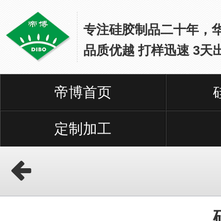
专注硅胶制品二十年，
品质优越 打样迅速 3天
帝博首页
网
站
首
定制加工
页
硅
胶
保