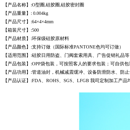
【产品名称】:O型圈,硅胶圈,硅胶密封圈
【产品重量】: 0.004kg
硅
【产品尺寸】:64×4×4mm
胶
【箱装尺寸】:500
日
【产品材质】:环保级硅胶原材料
用
【产品颜色】:支持订做（国际标准PANTONE色均可订做）
【适用范围】:硅胶日用防盗、门阀套索用具、广告促销礼品等
品
【产品包装】:OPP袋包装，可按照客人的要求包装；可自供包
【产品功用】:管道油封，机械减震缓冲、设备防滑防水、防止
【产品认证】:FDA、ROHS、SGS、LFGB 我司定制加
产
品
中
心