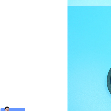
帝
博
资
讯
中
心
联
系
帝
博