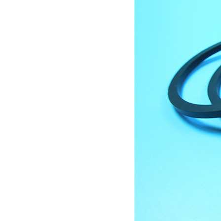
定
制
加
工
资
讯
中
心
关
于