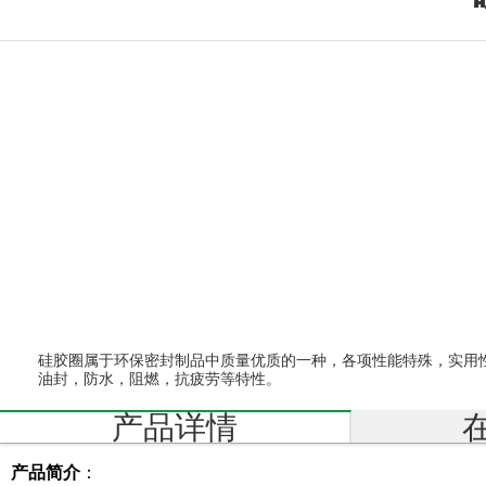
护
套
硅
胶
配
件
硅
硅胶圈属于环保密封制品中质量优质的一种，各项性能特殊，实用
油封，防水，阻燃，抗疲劳等特性。
胶
产品详情
厨
具
产
品简介
：