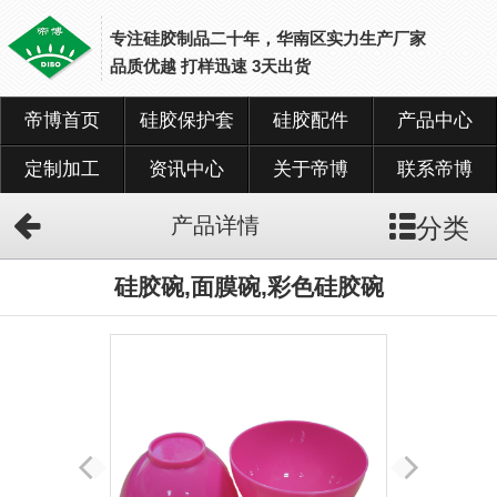
专注硅胶制品二十年，华南区实力生产厂家
品质优越 打样迅速 3天出货
帝博首页
硅胶保护套
硅胶配件
产品中心
网
站
首
定制加工
资讯中心
关于帝博
联系帝博
页
分类
产品详情
硅
胶
保
硅胶碗,面膜碗,彩色硅胶碗
护
套
硅
胶
配
件