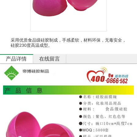
硅
胶
厨
具
硅
胶
采用优质食品级硅胶制成，手感柔软，材料环保，无毒安全，
日
硅胶230度高温成型。
用
品
产品详情
在线留言
产
品
中
心
定
制
加
工
资