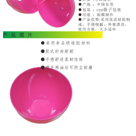
讯
中
心
关
于
帝
博
资
讯
中
心
联
系
帝
博