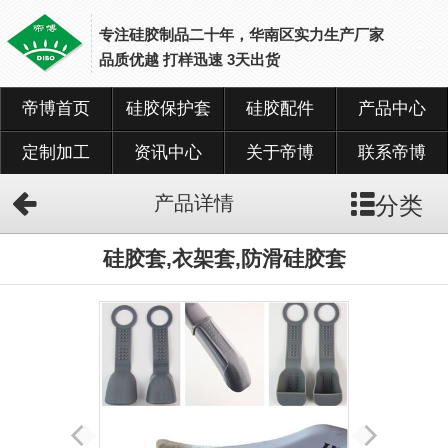
专注硅胶制品二十年，华南区实力生产厂家
品质优越 打样迅速 3天出货
帝博首页
硅胶保护套
硅胶配件
产品中心
网
站
首
定制加工
资讯中心
关于帝博
联系帝博
页
分类
产品详情
硅
胶
保
硅胶套,衣架套,防滑硅胶套
护
套
硅
胶
配
件