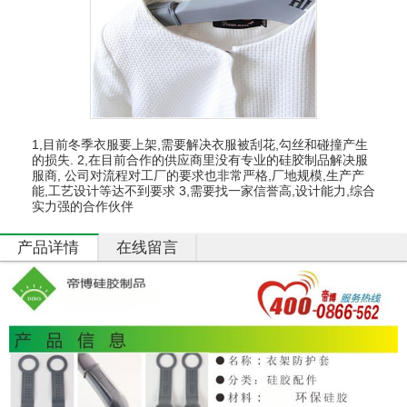
硅
胶
厨
具
硅
胶
日
用
1,目前冬季衣服要上架,需要解决衣服被刮花,勾丝和碰撞产生
的损失. 2,在目前合作的供应商里没有专业的硅胶制品解决服
品
服商, 公司对流程对工厂的要求也非常严格,厂地规模,生产产
能,工艺设计等达不到要求 3,需要找一家信誉高,设计能力,综合
实力强的合作伙伴
产
品
中
产品详情
在线留言
心
定
制
加
工
资