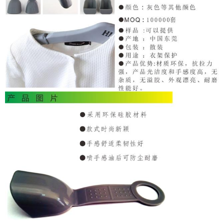
讯
中
心
关
于
帝
博
资
讯
中
心
联
系
帝
博