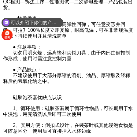
QC检测—拆边工序—性能测试—二次静电处理—产品包装出
货。
● 材质优势：
可以介绍下你们的产品么？
纯食品级硅胶原材料，高弹性回弹，可任意变形并回
弹，可拉升100%长度立即复原，耐高低温，可在非常规温度
情况下持续使用并且清洗简单
● 注意事项：
切勿用明火烧，远离锋利尖锐刀具，由于内部由倒扣制
作形成，使用时需注意控制力量！
● 产品缺点：
不建议使用于大部分厚缩的溶剂、油品、厚缩酸及经稀
释后的氢氧化纳之中。
硅胶泡茶器优缺点认识
1、循环使用：硅胶茶漏属于循环性物品，可长期用于水
中浸泡，用完清洗以后即可二次使用
2、实用方便：倒扣式设计，在装茶叶或其他浸泡食物是
可随意区分，使用后可直接挂入水杯边缘