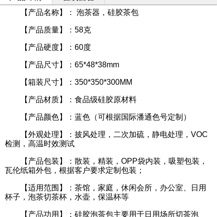
硅
胶
【产品名称】： 泡茶器，硅胶茶包
厨
具
【产品质量】：58克
【产品硬度】：60度
硅
胶
【产品尺寸】：65*48*38mm
日
用
【箱装尺寸】：350*350*300MM
品
【产品材质】：食品级硅胶原材料
产
【产品颜色】：蓝色（可根据国际潘通色号定制）
品
中
【外观处理】：披风处理，二次加硫，静电处理，VOC
心
检测，高温时效测试
【产品包装】：散装，精装，OPP袋内装，吸塑包装，
定
瓦伦纸箱外包，根据客户要求定制包装；
制
加
【适用范围】：茶馆，家庭，休闲会所，办公室、日用
工
杯子，泡茶切茶杯，水壶，保温杯等
资
【产品功用】：硅胶泡茶包主要用于日用场所切茶泡