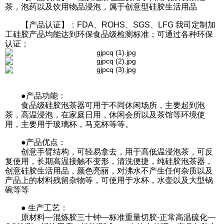
讯
茶，泡药以及饮用物品浸泡，属于创意型硅胶生活用品
中
心
【产品认证】：FDA、ROHS、SGS、LFG 我司定制加
工硅胶产品均能达到环保食品级检测标准；可通过各种环保
认证；
关
于
帝
博
●产品功能：
资
食品级硅胶泡茶器可用于不同休闲场所，主要起到泡
讯
茶，高温浸泡，在家庭日用，休闲会所以及茶馆等环境使
中
用，主要用于玻璃杯，马克杯等等。
心
●产品优点：
创意手臂结构，可轻易拿去，用于高低温浸泡茶，可反
联
复使用，长期高温接触不变形，清洗便捷，纯硅胶泡茶器，
系
创意硅胶生活用品，颜色亮丽，对沸水不产生任何杂质以及
帝
产品上的材料残留杂物等，可使用于水杯，水壶以及大型锅
博
碗等等
● 生产工艺：
原材料—混炼胶三十钟—标准重量切胶-正常高温硫化—