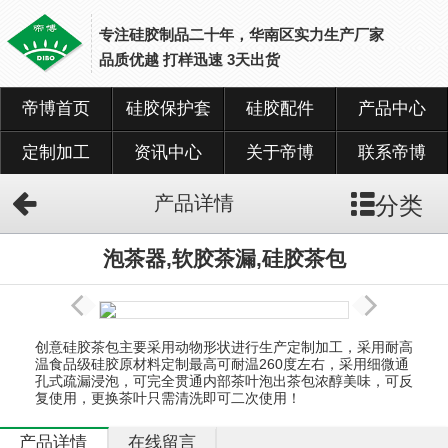
专注硅胶制品二十年，华南区实力生产厂家
品质优越 打样迅速 3天出货
帝博首页
硅胶保护套
硅胶配件
产品中心
网
站
首
定制加工
资讯中心
关于帝博
联系帝博
页
分类
产品详情
硅
胶
保
泡茶器,软胶茶漏,硅胶茶包
护
套
硅
创意硅胶茶包主要采用动物形状进行生产定制加工，采用耐高
胶
温食品级硅胶原材料定制最高可耐温260度左右，采用细微通
配
孔式疏漏浸泡，可完全贯通内部茶叶泡出茶包浓醇美味，可反
件
复使用，更换茶叶只需清洗即可二次使用！
产品详情
在线留言