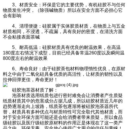
3、材质安全：环保是它的主要优势，有机硅胶不与任何
物质发生冲突，（除强碱物质）所以在安全方面不必担心它
会有影响
4、清理便捷：硅胶属于实体胶质材质，在物质上与五金
材质相同，不浸透，不疏漏，具有良好的密度，在清洗方面
不会粘接表面茶碱
5、耐高低温：硅胶材质具有优良的耐温效果，在高温
180度左右情况下成型，目前已经具备常温260度以及瞬间温
800度左右的耐温效果
6、寿命良好：由于硅胶茶包材料物理惰性优良，在原材
料之中由于二氧化硅具备优质的高活性，让材质的韧性以及
拉伸回弹更佳，寿命更好！
硅胶泡茶器材质了解：
泡茶材质选用纸质包进行密封难免会让消费者产生质疑
纸质材质其中的危害成分占据几成，所以硅胶材质近几年的
趋势逐渐走向上坡路，纸质茶包逐渐将被硅胶泡茶器所代
替，材质具有多种优点与材质特性可完全取代其他材质，而
对于安全环保方面可能还是会给消费者带来质疑，所以食品
级硅胶以及医疗级硅胶原材料的作用正是体现在了这一类产
品之中，环保无毒，安全放心使得广大用户的信任与青睐！