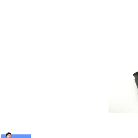
帝
博
资
讯
中
心
联
系
帝
博