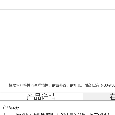
护
套
硅
胶
配
件
硅
橡胶管的特性有生理惰性、耐紫外线、耐臭氧、耐高低温（-80至
胶
产品详情
厨
产品优势：
具
1、 品质保证：正规硅胶制品厂家生产的货物品质有保障！