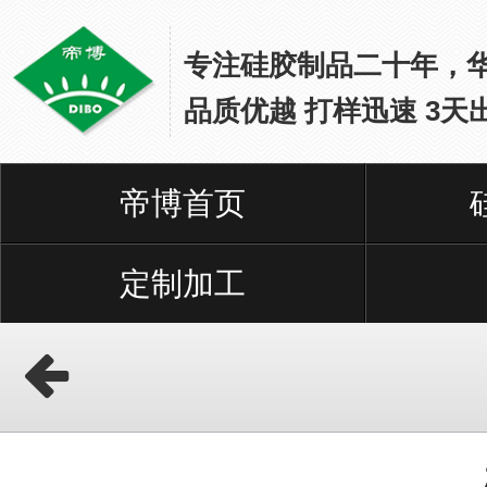
专注硅胶制品二十年，
品质优越 打样迅速 3天
帝博首页
网
站
首
定制加工
页
硅
胶
保