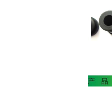
定
制
加
工
资
讯
中
心
关
于