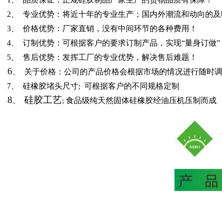
2、 专业优势：将近十年的专业生产；国内外潮流和动向的及
3、 价格优势：厂家直销，没有中间环节的各种费用！
硅
4、 订制优势：可根据客户的要求订制产品，实现“量身订做”
胶
5、 售后优势：发挥工厂的专业优势，解决售后难题！
日
6
、 关于价格：公司的产品价格会根据市场的情况进行随时
用
7、
硅橡胶堵头
尺寸
可根据客户的不同规格定制
;
品
8
硅胶工艺
、
纯天然固体硅橡胶经油压机压制而成
; 食品级
产
品
中
心