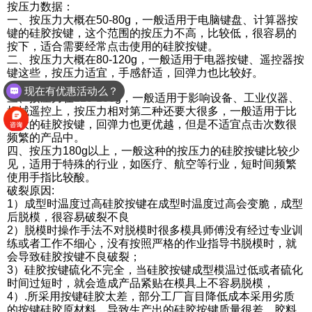
按压力数据：
一、按压力大概在50-80g，一般适用于电脑键盘、计算器按
键的硅胶按键，这个范围的按压力不高，比较低，很容易的
按下，适合需要经常点击使用的硅胶按键。
二、按压力大概在80-120g，一般适用于电器按键、遥控器按
键这些，按压力适宜，手感舒适，回弹力也比较好。
现在有优惠活动么？
三、按压力在120-180g，一般适用于影响设备、工业仪器、
可以介绍下你们的产品么？
机械遥控上，按压力相对第二种还要大很多，一般适用于比
较大的硅胶按键，回弹力也更优越，但是不适宜点击次数很
频繁的产品中。
四、按压力180g以上，一般这种的按压力的硅胶按键比较少
见，适用于特殊的行业，如医疗、航空等行业，短时间频繁
使用手指比较酸。
破裂原因:
1）成型时温度过高硅胶按键在成型时温度过高会变脆，成型
后脱模，很容易破裂不良
2）脱模时操作手法不对脱模时很多模具师傅没有经过专业训
练或者工作不细心，没有按照严格的作业指导书脱模时，就
会导致硅胶按键不良破裂；
3）硅胶按键硫化不完全，当硅胶按键成型模温过低或者硫化
时间过短时，就会造成产品紧贴在模具上不容易脱模，
4）.所采用按键硅胶太差，部分工厂盲目降低成本采用劣质
的按键硅胶原材料，导致生产出的硅胶按键质量很差，胶料