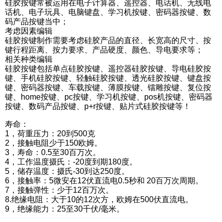
硅胶按键常被运用在电子计算器、遥控器、电话机、无线电
讯
话机、电子玩具、电脑键盘、学习机按键、密码器按键、数
中
码产品按键当中；
心
考虑因素编辑
硅胶按键制作需要考虑硅胶产品的直径、长宽高的尺寸、按
关
键行程距离、按力要求、产品硬度、颜色、导电要求等；
于
相关种类编辑
帝
硅胶按键包括单点硅胶按键、遥控器硅胶按键、导电硅胶按
博
键、手机硅胶按键、轻触硅胶按键、透光硅胶按键、键盘按
键、密码器按键、车载按键、薄膜按键、镭雕按键、复位按
键、home按键、pc按键、学习机按键、pos机按键、密码器
资
按键、数码产品按键、p+r按键、贴片式硅胶按键等！
讯
中
寿命：
心
1，荷重压力：20到500克
2，接触电阻少于150欧姆。
3，寿命：0.5至30百万次。
联
4，工作温度摄氏：-20度到期180度。
系
5，储存温度：摄氏-30到达250度。
帝
6，接触率：5微安在12伏直流电0.5秒和 20百万次周期。
博
7，接触弹性：少于12百万次。
8.绝缘电阻：大于10的12次方，欧姆在500伏直流电。
9，绝缘能力：25至30千伏/毫米。