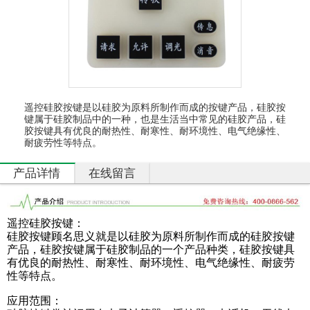
硅
胶
厨
具
硅
胶
日
遥控硅胶按键是以硅胶为原料所制作而成的按键产品，硅胶按
用
键属于硅胶制品中的一种，也是生活当中常见的硅胶产品，硅
品
胶按键具有优良的耐热性、耐寒性、耐环境性、电气绝缘性、
耐疲劳性等特点。
产
品
产品详情
在线留言
中
心
遥控硅胶按键：
定
硅胶按键顾名思义就是以硅胶为原料所制作而成的硅胶按键
制
产品，硅胶按键属于硅胶制品的一个产品种类，硅胶按键具
加
有优良的耐热性、耐寒性、耐环境性、电气绝缘性、耐疲劳
工
性等特点。
应用范围：
资