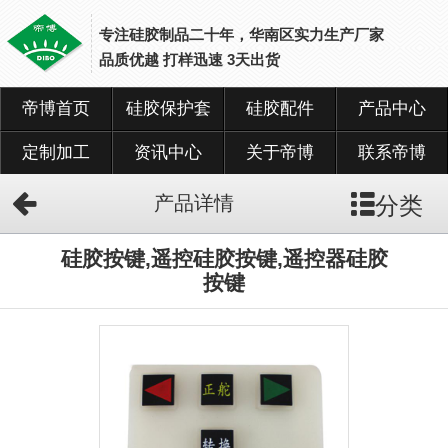
专注硅胶制品二十年，华南区实力生产厂家
品质优越 打样迅速 3天出货
帝博首页
硅胶保护套
硅胶配件
产品中心
网
站
首
定制加工
资讯中心
关于帝博
联系帝博
页
分类
产品详情
硅
胶
保
硅胶按键,遥控硅胶按键,遥控器硅胶
护
按键
套
硅
胶
配
件